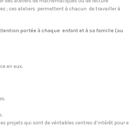
er des ateliers de mathématiques ou de lecture
res ; ces ateliers permettent à chacun de travailler à
tention portée à chaque enfant et à sa famille (au
ce en eux.
es.
s.
des projets qui sont de véritables centres d’intérêt pour 