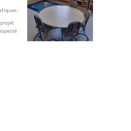
atiques.
 projet
respecté