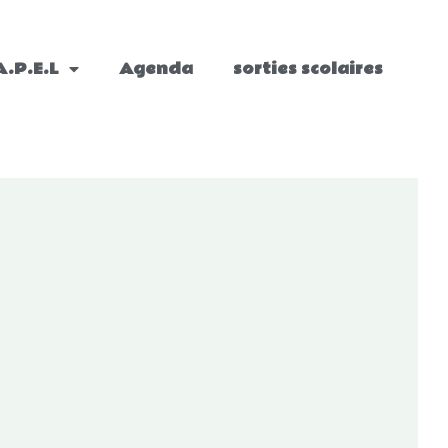
A.P.E.L
Agenda
sorties scolaires