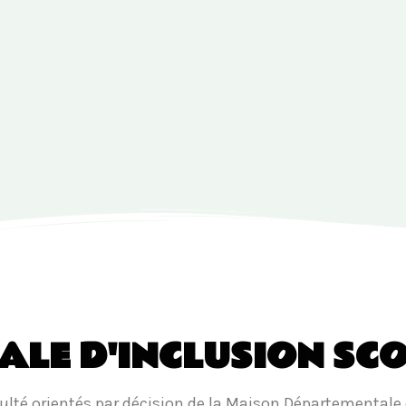
OCALE D'INCLUSION SC
iculté orientés par décision de la Maison Départemental